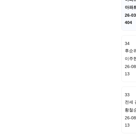
아파
26-03
404
34
후순
이주
26-08
13
33
전세 
황철
26-08
13