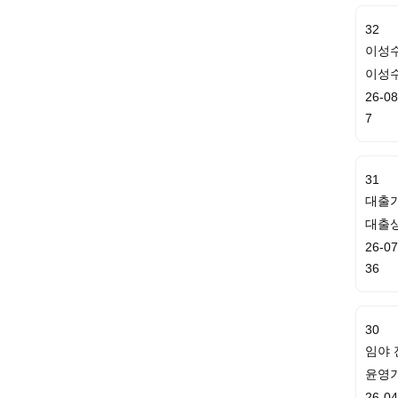
32
이성수
이성수실
26-08
7
31
대출
대출
26-07
36
30
임야 
윤영
26-04