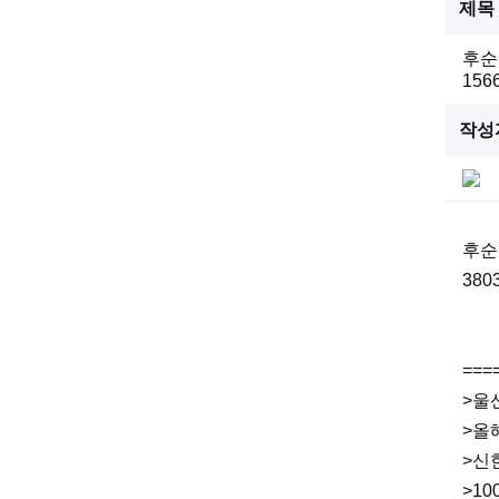
제목
후순
1566
작성
후순
3803
===
>울
>올
>신
>1