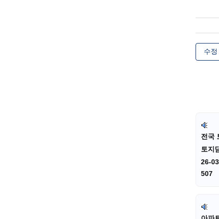
수정
전국 
토지
26-03
507
아파트