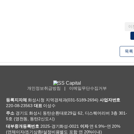
이
목록
개인정보취급방침
|
이메일무단수집거부
등록지자체
화성시청 지역경제과(031-5189-2694)
사업자번호
220-08-23563
대표
이성수
주소
경기도 화성시 동탄순환대로29길 62, 디스퀘어리버 3층 301-
5호 (영천동, 동탄2신도시)
대부중개등록번호
2025-경기화성-0021
이자
연 6.9%~연 20%
(연체이자/조기상환/설정비용별도 포함 연 20%이내)